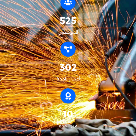
525
الموظفين
302
أعمال ناجحة
10
من الخبرة